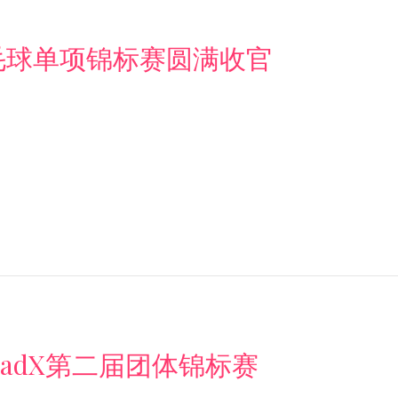
度羽毛球单项锦标赛圆满收官
MBadX第二届团体锦标赛