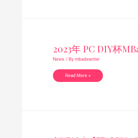
2023
2023年 PC DIY杯
年
PC
DIY
News
/ By
mbadxwriter
杯
MBadX
级
Read More »
别
积
分
赛
报
道
新